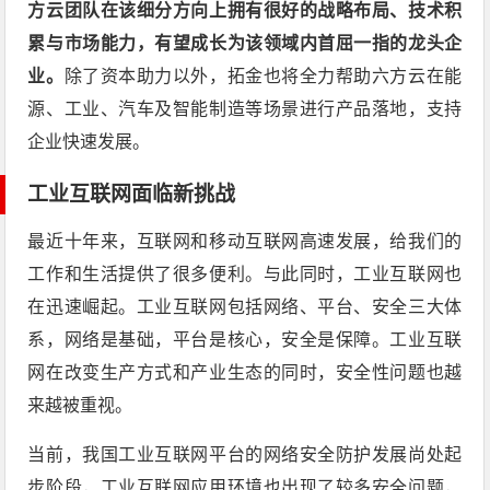
方云团队在该细分方向上拥有很好的战略布局、技术积
累与市场能力，有望成长为该领域内首屈一指的龙头企
业。
除了资本助力以外，拓金也将全力帮助六方云在能
源、工业、汽车及智能制造等场景进行产品落地，支持
企业快速发展。
工业互联网面临新挑战
最近十年来，互联网和移动互联网高速发展，给我们的
工作和生活提供了很多便利。与此同时，工业互联网也
在迅速崛起。工业互联网包括网络、平台、安全三大体
系，网络是基础，平台是核心，安全是保障。工业互联
网在改变生产方式和产业生态的同时，安全性问题也越
来越被重视。
当前，我国工业互联网平台的网络安全防护发展尚处起
步阶段，工业互联网应用环境也出现了较多安全问题，