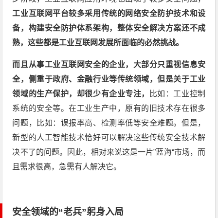
工业互联网平台较多采用传统的网络安全防护技术和设
备，构建安全防护体系架构，整体安全解决方案还不成
熟，这些都是工业互联网发展所面临的必然挑战。
而且从事工业互联网安全的企业，大部分只重视信息安
全，侧重于政府、金融行业等传统领域，但是关于工业
领域的生产保护，却很少有企业专注，
比如：工业控制
系统的安全等。在工业生产中，原有的旧技术存在很多
问题，比如：误报率高、检测率低等安全难题。但是，
新型的人工智能技术恰好可以解决这些传统安全技术解
决不了的问题。因此，相对来说这是一片”蓝海“市场，而
且需求很高，急需有人解决它。
安全领域的“老兵”躬身入局