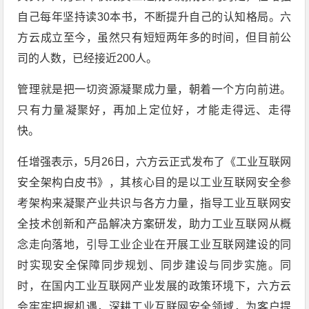
自己每年坚持读30本书，不断提升自己的认知格局。六
方云成立至今，虽然只有短短两年多的时间，但目前公
司的人数，已经接近200人。
管理就是把一切资源凝聚成力量，朝着一个方向前进。
只有力量凝聚好，再加上定位好，才能走得远、走得
快。
任增强表示，5月26日，六方云正式发布了《工业互联网
安全架构白皮书》，其核心目的是以工业互联网安全参
考架构来凝聚产业共识与各方力量，指导工业互联网安
全技术创新和产品解决方案研发，助力工业互联网从概
念走向落地，引导工业企业在开展工业互联网建设的同
时实现安全保障同步规划、同步建设与同步实施。同
时，在国内工业互联网产业发展的政策环境下，六方云
会牢牢把握机遇，深耕工业互联网安全领域，为客户提