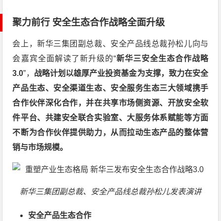
聚力前行
安全生态合作战略全面升级
会上，新华三集团副总裁、安全产品线总裁孙松儿向与
会嘉宾全面解读了新升级的“
新华三安全生态合作战略
3.0
”，
战略计划以雄厚产业投资基金为支撑，致力在安全
产品生态、安全渠道生态、安全服务生态三大领域携手
合作伙伴深化合作，并在共享市场侧资源、开放安全软
件平台、共建安全联合实验室、大服务体系赋能等方面
不断为合作伙伴提供助力，从而拉动生态产品的整体营
销与市场规模。
新华三集团副总裁、安全产品线总裁孙松儿发表演讲
安全产品生态合作