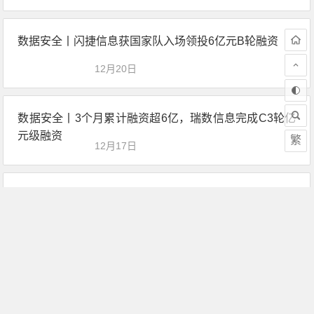
数据安全丨闪捷信息获国家队入场领投6亿元B轮融资
12月20日
数据安全丨3个月累计融资超6亿，瑞数信息完成C3轮亿
元级融资
繁
12月17日
数据安全丨世平信息获中电科核心技术研发合伙企业战
略投资
12月17日
网络安全托管服务丨聚铭网络完成新一轮融资
12月14日