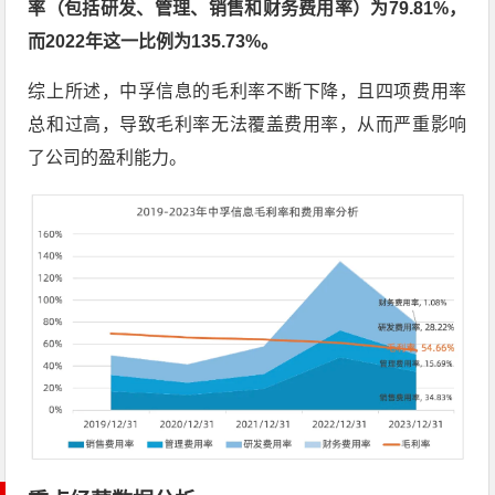
率（包括研发、管理、销售和财务费用率）为79.81%，
而2022年这一比例为135.73%。
综上所述，中孚信息的毛利率不断下降，且四项费用率
总和过高，导致毛利率无法覆盖费用率，从而严重影响
了公司的盈利能力。