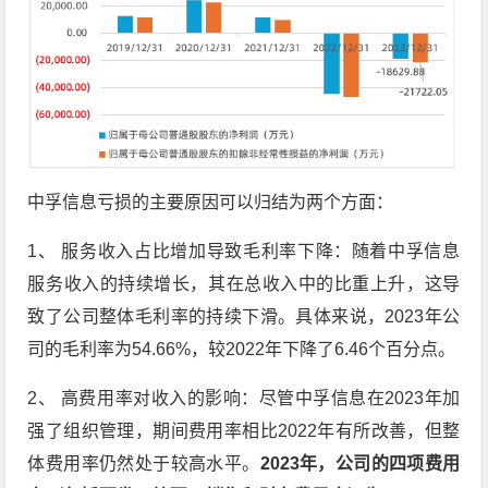
中孚信息亏损的主要原因可以归结为两个方面：
1、 服务收入占比增加导致毛利率下降：随着中孚信息
服务收入的持续增长，其在总收入中的比重上升，这导
致了公司整体毛利率的持续下滑。具体来说，2023年公
司的毛利率为54.66%，较2022年下降了6.46个百分点。
2、 高费用率对收入的影响：尽管中孚信息在2023年加
强了组织管理，期间费用率相比2022年有所改善，但整
体费用率仍然处于较高水平。
2023年，公司的四项费用