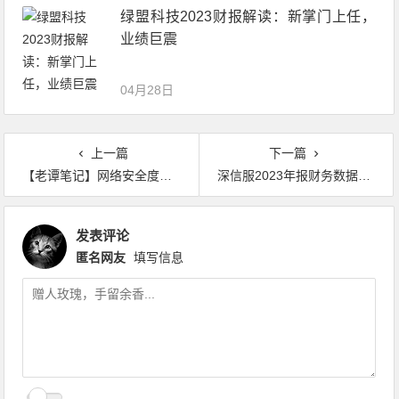
绿盟科技2023财报解读：新掌门上任，
业绩巨震
04月28日
上一篇
下一篇
【老谭笔记】网络安全度量的便捷工具——腾讯数字安全免疫力水平评估工具试用点评
深信服2023年报财务数据重点分析：技术人员减少572、优先AI、海外收入飙升
发表评论
匿名网友
填写信息