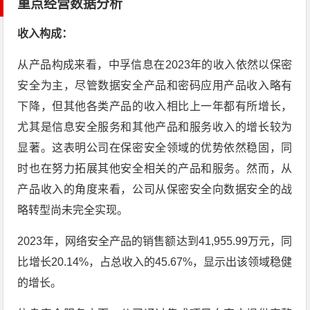
重点经营数据分析
收入构成：
从产品构成来看，中孚信息在2023年的收入依然以保密
安全为主，尽管数据安全产品和密码应用产品收入略有
下降，但其他各类产品的收入相比上一年都有所增长，
尤其是信息安全服务和其他产品和服务收入的增长较为
显著。这表明公司在保密安全领域的优势依然稳固，同
时也在努力拓展其他安全相关的产品和服务。然而，从
产品收入的角度来看，公司从保密安全向数据安全的战
略转型尚未完全实现。
2023年，网络安全产品的销售额达到41,955.99万元，同
比增长20.14%，占总收入的45.67%，显示出该领域稳健
的增长。