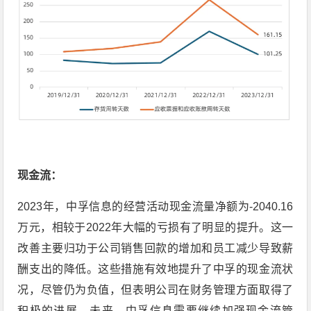
现金流：
2023年，中孚信息的经营活动现金流量净额为-2040.16
万元，相较于2022年大幅的亏损有了明显的提升。这一
改善主要归功于公司销售回款的增加和员工减少导致薪
酬支出的降低。这些措施有效地提升了中孚的现金流状
况，尽管仍为负值，但表明公司在财务管理方面取得了
积极的进展。未来，中孚信息需要继续加强现金流管