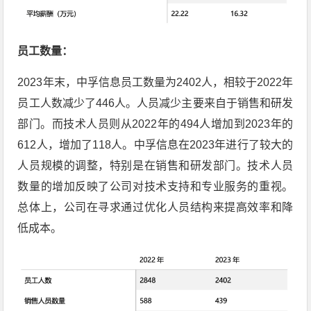
员工数量：
2023年末，中孚信息员工数量为2402人，相较于2022年
员工人数减少了446人。人员减少主要来自于销售和研发
部门。而技术人员则从2022年的494人增加到2023年的
612人，增加了118人。中孚信息在2023年进行了较大的
人员规模的调整，特别是在销售和研发部门。技术人员
数量的增加反映了公司对技术支持和专业服务的重视。
总体上，公司在寻求通过优化人员结构来提高效率和降
低成本。