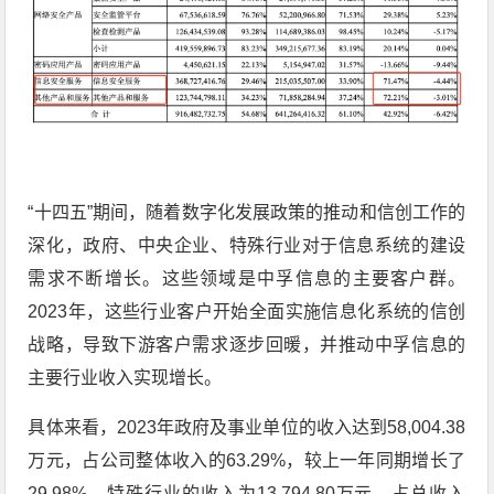
“十四五”期间，随着数字化发展政策的推动和信创工作的
深化，政府、中央企业、特殊行业对于信息系统的建设
需求不断增长。这些领域是中孚信息的主要客户群。
2023年，这些行业客户开始全面实施信息化系统的信创
战略，导致下游客户需求逐步回暖，并推动中孚信息的
主要行业收入实现增长。
具体来看，2023年政府及事业单位的收入达到58,004.38
万元，占公司整体收入的63.29%，较上一年同期增长了
29.98%。特殊行业的收入为13,794.80万元，占总收入