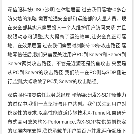
深信服科技CISO 沙明:在体验层面,过去我们落地50多台
防火墙的策略,需要拉通安全部和运维部的大量人员。现
在安全部其实只需要投入一个人维护用户访问关系,并且
权限动态可调整,大大提高了运维效率,让安全真正可落
地。在效果层面,过去我们需要时刻防守13条攻击路径,落
地零信任后,我们只需要关注用户PC到Server和Server到
Server两类攻击路径。不管是近源还是钓鱼攻击,只要是
从PC到Server的攻击路径,我们统一在PC侧与SDP侧进
行监测,大幅收敛了PC到Server的攻击路径。
深信服科技零信任业务总经理 郭炳梁:研发X-SDP新能力
的过程中,我们一直坚持与用户共创。我们关注到用户对
稳定性的要求,以高性能隧道传输技术X-Tunnel和自研分
布式高可靠架构X-Performance,为X-SDP提供超前稳定
的底层内核支撑,稳稳承载单用户超百万并发,两倍超压下