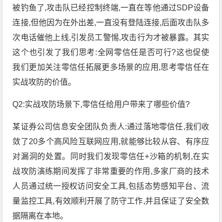
被钓鱼了,攻击队已经控制终端,一直在等他通过SDP设备
连接,但他因为在外出差,一直没有登陆连接,后面攻击队多
次电话催他上线,引发员工警惕,攻击行为才被暴露。其实
这个也引发了我们思考:全网零信任是否可行?这也促使
我们更加关注零信任拓展更多场景的应用,思考零信任在
实战攻防的价值。
Q2:实战攻防场景下,零信任给用户带来了哪些价值?
某证券公司信息安全团队负责人:通过落地零信任,我们收
敛了20多个高风险互联网应用,就能够比较从容、有序应
对漏洞的处置。同时我们发现零信任+沙箱的机制,在实
战攻防演练期间发挥了非常重要的作用,多家厂商的技术
人员通过统一授权访问安全工具,包括态势感知平台、流
量监控工具,有效顺利开展了防守工作,并且保证了安全数
据隔离在本地。