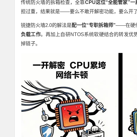
传统防火墙的拆箱检查，全靠
CPU
这位
“
全能管家
”
一
担过重，结果就是——要么不敢开解密功能，要么开
锐捷防火墙2.0的解法是
配一位
“
专职拆箱师
”
——在硬
负载工作
。再加上自研NTOS系统软硬结合的转发
掉链子。