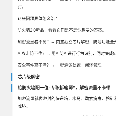
罚。
这些问题具体怎么治？
防火墙2.0新品，看看它们是不是你想要的答案。
加密流量看不见？→ 内置独立芯片解密，防范功能全
AI攻击防不住？→ 用AI防AI进行行为识别，同时集成
安全事件查不清？→ 一键溯源处置，闭环管理
芯片级解密
给防火墙配一位
“
专职拆箱师
”
，解密流量不卡顿
加密流量就像密封的快递箱，木马、勒索病毒、挖矿程
威胁。