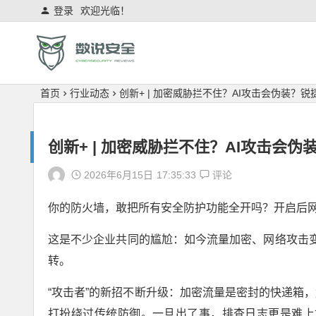
登录
欢迎光临！
首页
行业动态
创新+ | 加密威胁拦不住？AI攻击会伪装？锐捷
创新+ | 加密威胁拦不住？AI攻击会伪装
2026年6月15日
17:35:33
评论
你的防火墙，敢把所有安全防护功能全开吗？开启后
这是不少企业共同的尴尬：如今流量加密、网络攻击变
转。
“攻击者”的新招不断升级：加密流量是密封的快递箱，
打扮绕过传统防御。一旦出了事，排查日志更是难上