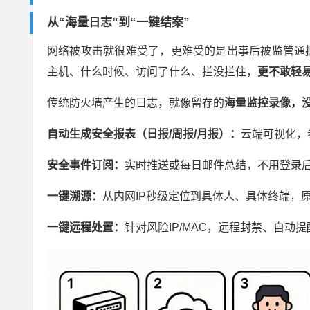
从
“
海量日志
”
到
“
一键结案
”
网络被攻击就很难受了，更难受的是出事后被监管通报
主机、什么时候、访问了什么、拦没拦住，
更不敢轻
传统防火墙产生的日志，就像留存的
海量监控录像，
自动生成安全报表（日报
/
周报
/
月报）：
云端可视化，
安全事件订阅：
实时推送或每日邮件总结，不用登录
一键溯源：
从内网IP秒级定位到具体人、具体终端，
一键远程处置：
针对风险IP/MAC，远程封禁、自动