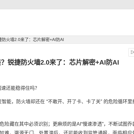
防火墙2.0来了：芯片解密+AI防AI
？锐捷防火墙2.0来了：芯片解密+AI防AI
网速还能稳得住吗？
智能，防火墙却还在 “不敢开、开了卡、卡了关” 的危险循环里
危险藏在其中必须识别；更麻烦的是AI“慢速渗透”，不断试图乔
加难，溯源无门、处置滞后，还可能收到监管通报，面临相应