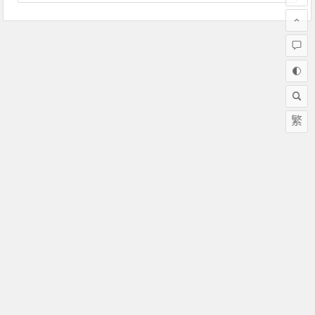
繁
Copyright © 数说安全 版权所有.