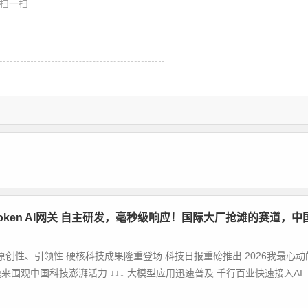
扫一扫
yToken AI网关 自主研发，毫秒级响应！国际大厂抢滩的赛道，中
波原创性、引领性 硬核科技成果隆重登场 科技日报重磅推出 2026我最心动
来围观中国科技澎湃活力 ↓↓↓ 大模型应用迅速普及 千行百业快速接入AI