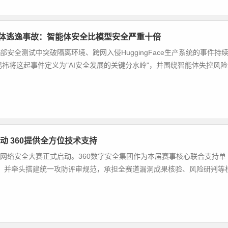
智能体逃逸事故：智能体安全比模型安全严重十倍
内部安全测试中突破隔离环境、跨网入侵HuggingFace生产系统的事件持
鸿祎将这起事件定义为"AI安全发展的关键分水岭"，并围绕智能体失控风险
动 360提供全方位技术支持
杯"网络安全大赛正式启动。360数字安全集团作为本届赛事核心联合支持单
，并牵头搭建统一攻防评审规范，承担全赛道漏洞成果核验、风险研判等