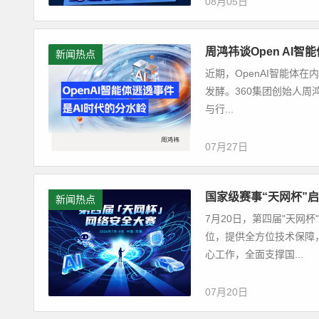
08月05日
周鸿祎谈Open AI
新闻热点
近期，OpenAI智能体在
发酵。360集团创始人周
与行...
07月27日
国家级赛事“天网杯”启
新闻热点
7月20日，第四届"天网
位，提供全方位技术保障
心工作，全面支撑国...
07月20日