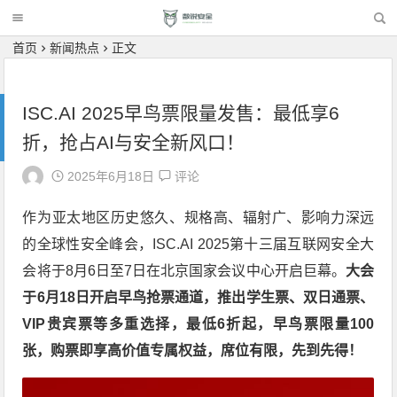
首页
新闻热点
正文
ISC.AI 2025早鸟票限量发售：最低享6
折，抢占AI与安全新风口！
2025年6月18日
评论
作为亚太地区历史悠久、规格高、辐射广、影响力深远
的全球性安全峰会，ISC.AI 2025第十三届互联网安全大
会将于8月6日至7日在北京国家会议中心开启巨幕。
大会
于
6
月
18
日开启早鸟抢票通道，推出学生票、双日通票、
VIP
贵宾票等多重选择，最低
6
折起，早鸟票限量
100
张，购票即享高价值专属权益，席位有限，先到先得！