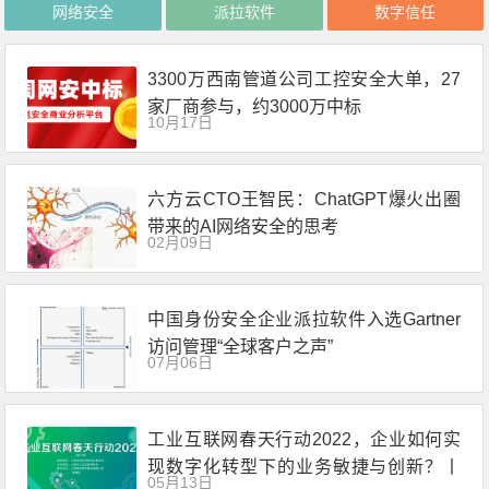
网络安全
派拉软件
数字信任
3300万西南管道公司工控安全大单，27
家厂商参与，约3000万中标
10月17日
六方云CTO王智民：ChatGPT爆火出圈
带来的AI网络安全的思考
02月09日
中国身份安全企业派拉软件入选Gartner
访问管理“全球客户之声”
07月06日
工业互联网春天行动2022，企业如何实
现数字化转型下的业务敏捷与创新？丨
05月13日