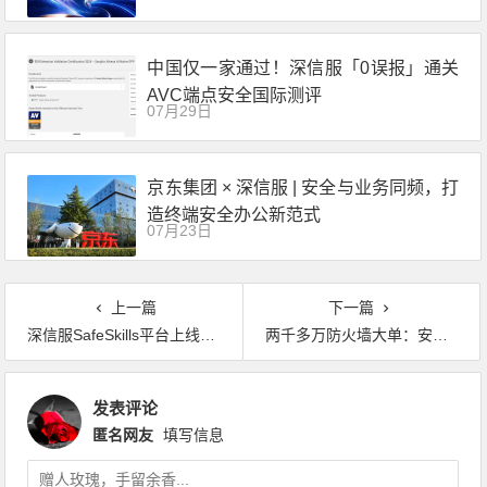
中国仅一家通过！深信服「0误报」通关
AVC端点安全国际测评
07月29日
京东集团 × 深信服 | 安全与业务同频，打
造终端安全办公新范式
07月23日
上一篇
下一篇
深信服SafeSkills平台上线，让Skills未知威胁无处遁形
两千多万防火墙大单：安全预算青睐“看得见的东西”
发表评论
匿名网友
填写信息