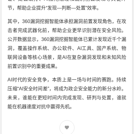
节，帮助企业提升“发现—判断—处置”效率。
其中，360漏洞挖掘智能体承担漏洞前置发现角色，在攻
击者完成武器化前，帮助企业更早识别潜在安全风险。
公开数据显示，360漏洞挖掘智能体已累计发现近千个漏
洞，覆盖操作系统、办公软件、AI工具、国产系统、物
联网设备等核心场景，是AI在复杂漏洞发现和未知风险
前置识别中的重要成果。
AI时代的安全竞争，本质上是一场与时间的赛跑。持续
压缩“AI安全时间差”，将成为政企安全能力的新分水岭。
未来，谁能在更短时间内完成发现、研判与处置，谁就
能在机器速度对抗中赢得先机。