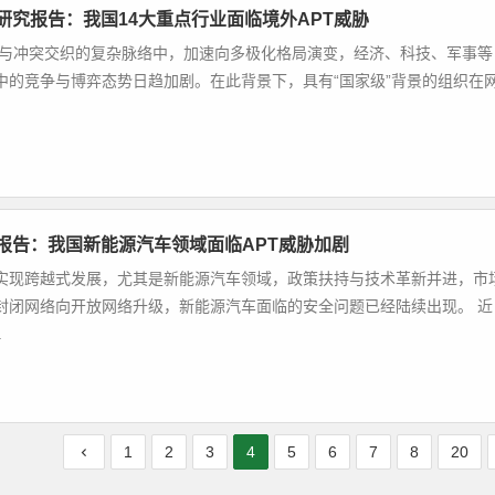
研究报告：我国14大重点行业面临境外APT威胁
合作与冲突交织的复杂脉络中，加速向多极化格局演变，经济、科技、军事等
中的竞争与博弈态势日趋加剧。在此背景下，具有“国家级”背景的组织在
究报告：我国新能源汽车领域面临APT威胁加剧
实现跨越式发展，尤其是新能源汽车领域，政策扶持与技术革新并进，市
封闭网络向开放网络升级，新能源汽车面临的安全问题已经陆续出现。 近
.
1
2
3
4
5
6
7
8
20